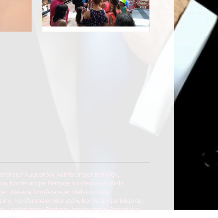
ór Mazowiecki, konferansjer Nowy Sącz, konferansjer Nowy Targ, konferansjer Nowy Tomyśl, konferansjer Nysa, konferansjer Oborniki Śląskie, konferansjer Ogrodzieniec, konferansjer Oława, konferansjer Olecko, konferansjer Oleśnica, konferansjer Olkusz,konferansjer Olsztyn, konferansjer Olsztynek, konferansjer Opalenica, konferansjer Opoczno, konferansjer Opole, konferansjer Opole Lubelskie, konferansjer Orneta, konferansjer Orzesze, konferansjer Ostróda, konferansjer Ostrołęka, konferansjer Ostrów Wielkopolski, konferansjer Ostrowiec Świętokrzyski, konferansjer Ostrzeszów, konferansjer Oświęcim, konferansjer Otwock, konferansjer Pabianice, konferansjer Pajęczno, konferansjer Parczew, konferansjer Pasłęk, konferansjer Pelplin, konferansjer Piaseczno, konferansjer Piechowice, konferansjer Piekary Śląskie, konferansjer Pieńsk, konferansjer Pieszyce, konferansjer Piła, konferansjer Piława Górna, konferansjer Pińczów, konferansjer Pionki, konferansjer Piotrków Trybunalski, konferansjer Pisz, konferansjer Pleszew, konferansjer Płock, konferansjer Płońsk, konferansjer Pniewy, konferansjer Pobiedziska, konferansjer Poddębice, konferansjer Polanica-Zdrój, konferansjer Police, konferansjer Polkowice, konferansjer Poniatowa, konferansjer Poręba, konferansjer Poznań, konferansjer Prabuty, konferansjer Proszowice, konferansjer Prudnik, konferansjer Pruszcz Gdański, konferansjer Pruszków, konferansjer Przasnysz, konferansjer Przemków,konferansjer Przemyśl, konferansjer Przeworsk, konferansjer Przysucha, konferansjer Pszczyna, konferansjer Pszów, konferansjer Puck, konferansjer Puławy, konferansjer Pułtusk, konferansjer Pyrzyce, konferansjer Pyskowice, konferansjer Rabka-Zdrój, konferansjer Racibórz, konferansjer Radlin, konferansjer Radom, konferansjer Radomsko, konferansjer Radzionków, konferansjer Radzymin, konferansjer Radzyń Podlaski, konferansjer Rawa Mazowiecka, konferansjer Rawicz, konferansjer Reda, konferansjer Rogoźno, konferansjer Ropczyce, konferansjer Ruda Śląska, konferansjer Rudnik nad Sanem, konferansjer Rumia, konferansjer Rybnik, konferansjer Rydułtowy, konferansjer Ryki, konferansjer Rypin, konferansjer Rzeszów, konferansjer Sandomierz, konferansjer Sanok, konferansjer Sędziszów Małopolski, konferansjer Siechnice, konferansjer Siedlce, konferansjer Siemianowice Śląskie, konferansjer Siemiatycze, konferansjer Sieradz, konferansjer Sierpc, konferansjer Siewierz, konferansjer Skarszewy, konferansjer Skarżysko-Kamienna, konferansjer Skawina, konferansjer Skierniewice, konferansjer Skoczów, konferansjer Skwierzyna, konferansjer Sławków, konferansjer Sławno, konferansjer Słubice, konferansjer Słupca, konferansjer Słupsk, konferansjer Sobótka, konferansjer Sochaczew, konferansjer Sokółka, konferansjer Sokołów Podlaski, konferansjer Solec Kujawski, konferansjer Sopot, konferansjer Sosnowiec, konferansjer Stalowa Wola, konferansjer Starachowice, konferansjer Stargard, konferansjer Starogard Gdański, konferansjer Stary Sącz, konferansjer Staszów, konferansjer Stronie Śląskie, konferansjer Strzegom, konferansjer Strzelce Krajeńskie, konferansjer Strzelce Opolskie, konferansjer Strzelin, konferansjer Strzyżów, konferansjer Sucha Beskidzka, konferansjer Sulechów, konferansjer Sulęcin, konferansjer Sulejów, konferansjer Sulejówek, konferansjer Sułkowice, konferansjer Suwałki,konferansjer Swarzędz, konferansjer Syców, konferansjer Szamotuły, konferansjer Szczawnica, konferansjer Szczawno-Zdrój, konferansjer Szczebrzeszyn, konferansjer Szczecin, konferansjer Szczecinek, konferansjer Szczekociny, konferansjer Szczyrk, konferansjer Szczytno, konferansjer Szklarska Poręba, konferansjer Szprotawa, konferansjer Sztum, konferansjer Szydłowiec, konferansjer Śrem, konferansjer Środa Śląska, konferansjer Środa Wielkopolska, konferansjer Świdnica, konferansj