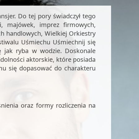
nferansjer na piknik, konferansjer na imprezę firmową
sjer. Do tej pory świadczył tego
ji, majówek, imprez firmowych,
h handlowych, Wielkiej Orkiestry
stiwalu Uśmiechu Uśmiechnij się
ię jak ryba w wodzie. Doskonale
dolności aktorskie, które posiada
mu się dopasować do charakteru
nienia oraz formy rozliczenia na