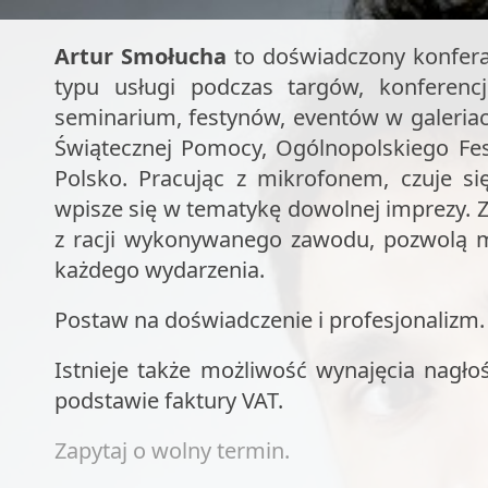
konferansjer na event, konferansjer na majówkę, konferansjer na festyn, ko
Artur Smołucha
to doświadczony konferan
typu usługi podczas targów, konferenc
seminarium, festynów, eventów w galeriac
Świątecznej Pomocy, Ogólnopolskiego Fe
Polsko. Pracując z mikrofonem, czuje s
wpisze się w tematykę dowolnej imprezy. Z
z racji wykonywanego zawodu, pozwolą 
każdego wydarzenia.
Postaw na doświadczenie i profesjonalizm.
Istnieje także możliwość wynajęcia nagłoś
podstawie faktury VAT.
Zapytaj o wolny termin.