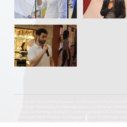
konferansjer Aleksandrów Kujawski, konferansjer Andrychów, konferansjer Augustów, konferansjer Barlinek, konferansjer Bartoszyce, konferansjer Będzin, konferansjer Bełchatów, konferansjer Bełżyce, konferansjer Biała Podlaska, konferansjer Białogard, konferansjer Białystok, konferansjer Bielawa, konferansjer Bielsko-Biała, konferansjer Bielsk Podlaski, konferansjer Bieruń, konferansjer Lędziny, konferansjer Bierutów, konferansjer Biłgoraj, konferansjer Biskupiec, konferansjer Blachownia, konferansjer Błonie, konferansjer Bochnia, konferansjer Bogatynia, konferansjer Boguszów-Gorce, konferansjer Bolesławiec, konferansjer Bolków, konferansjer Braniewo, konferansjer Brodnica, konferansjer Brwinów, konferansjer Brzeg, konferansjer Brzeg Dolny, konferansjer Brzesko, konferansjer Brzeszcze, konferansjer Brzeziny, konferansjer Brzozów, konferansjer Bukowno, konferansjer Busko-Zdrój, konferansjer Bychawa, konferansjer Bydgoszcz, konferansjer Bystrzyca Kłodzka, konferansjer Bytom, konferansjer Bytów, konferansjer Aleksandrów Kujawski, konferansjer Andrychów, konferansjer Augustów, konferansjer Chełm, konferansjer Chełmek, konferansjer Chełmno, konferansjer Chełmża, konferansjer Chocianów, konferansjer Chodzież, konferansjer Chojnice, konferansjer Chojnów, konferansjer Chorzów, konferansjer Choszczno, konferansjer Chrzanów, konferansjer Ciechanów, konferansjer Ciechocinek, konferansjer Cieszyn, konferansjer Czarne, konferansjer Czarnków, konferansjer Czechowice-Dziedzice, konferansjer Czeladź, konferansjer Czersk, konferansjer Czerwionka-Leszczyny, konferansjer Częstochowa, konferansjer Człuchów, konferansjer Dąbrowa Górnicza, konferansjer Dąbrowa Tarnowska, konferansjer Darłowo,konferansjer Dębica, konferansjer Dębno, konferansjer Długołęka, konferansjer Dobre Miasto, konferansjer Drawsko-Pomorskie, konferansjer Drezdenko, konferansjer Duszniki-Zdrój, konferansjer Działdowo, konferansjer Działoszyn, konferansjer Dzierzgoń, konferansjer Dzierżoniów, konferansjer Elbląg, konferansjer Ełk, konferansjer Garwolin, konferansjer Gdańsk, konferansjer Gdynia, konferansjer Giżycko, konferansjer Gliwice, konferansjer Głogów, konferansjer Głowno, konferansjer Głubczyce, konferansjer Głuchołazy, konferansjer Głuszyca, konferansjer Gniew, konferansjer Gniezno, konferansjer Goerlitz, konferansjer Gołdap, konferansjer Goleniów, konferansjer Golub-Dobrzyń, konferansjer Góra, konferansjer Góra Kalwaria, konferansjer Gorlice, konferansjer Gorzów Wielkopolski, konferansjer Gostyń, konferansjer Gostynin, konferansjerka Grajewo, konferansjerka Grodzisk Wielkopolski, konferansjerka Grodzisk Mazowiecki, konferansjer Grójec, konferansjer Grudziądz, konferansjer Gryfice, konferansjer Gryfino, konferansjer Gryfów Śląski, konferansjer Gubin, konferansjer Hajnówka, konferansjer Hel, konferansjer Hrubieszów, konferansjer Iława, konferansjer Imielin, konferansjer Inowrocław, konferansjer Janów Lubelski, konferansjer Jarocin, konferansjer Jarosław, konferansjer Jasło, konferansjer Jastrowie, konferansjer Jastrzębie-Zdrój, konferansjer Jawor, konferansjer Jaworzno, konferansjer Jędrzejów, konferansjer Jelcz-Laskowice, konferansjer Jelenia Góra, konferansjer Józefów, konferansjer Kalety, konferansjer Kalisz, konferansjer Kamienna Góra, konferansjer Karczew, konferansjer Karpacz, konferansjer Kartuzy, konferansjer Katowice, konferansjer Kąty Wrocławskie, konferansjer Kazimierz Dolny, konferansjer Kędzierzyn-Koźle, konferansjer Kępno, konferansjer Kętrzyn, konferansjer Kęty, konferansjer Kielce, konferansjer Kłobuck, konferansjer Kłodawa, konferansjer Kłodzko, konferansjer Kluczbork, konferansjer Knurów, konferansjer Kobyłka, konferansjer Kolbuszowa, konferansjer Kolno, konferansjer Koło, konferansjer Kołobrzeg, konferansjer Koluszki, konferansjer Koniecpol, konferansjer Konin, konferansjer Końskie, konferansjer Konstancin-Jeziorna, konferansjer Kórnik, konferansjer Koronowo, konferansjer Kościan, konferansjer Kościerzyna, konferansjer Kostrzyn, konferansjer Kostrzyn nad Odrą, konferansjer Koszalin, konferansjer Kowary, konferansjer Kozienice, konferansjer Kozy, konferansjer Kraków, konferansjer Krapkowice, konferansjer Kraśnik, konferansjer Krasnystaw, konferansjer Krosno, konferansjer Krosno Odrzańskie, konferansjer Krotoszyn, konferansjer Krynica, konferansjer Krynica Morska, konferansjer Krzepice, konferansjer Krzeszowice, konferansjer Kudowa-Zdrój, konferansjer Kutno, konferansjer Kwidzyn, konferansjer Lądek-Zdrój, konferansjer Lębork, konferansjer Lędziny, konferansjer Legionowo, konferansjer Legnica, konferansjer Leszno, konferansjer Leżajsk, konferansjer Libiąż, konferansjer Lidzbark, konferansjer Lidzbark Warmiński, konferansjer Limanowa, konferansjer Lipno, konferansjer Lubaczów, konferansjer Lubań, konferansjer Lubartów, konferansjer Lubawa, Lubawka konferansjer, Lubin konferansjer, konferansjer Lublin, konferansjer Lubliniec, konferansjer Luboń, konferansjer Lubsko, konferansjer Lwówek Śląski, konferansjer Łańcut, konferansjer Łapy, konferansjer Łask, konferansjer Łaziska Górne, konferansjer Łazy, konferansjer Łeba, konferansjer Łęczna, konferansjer Łęczyca, konferansjer Łobez, konferansjer Łódź, konferansjer Łomianki, konferansjer Łomża, konferansjer Łowicz, konferansjer Łuków, konferansjer Maków Mazowiecki, konferansjer Maków Podhalański, konferansjer Malbork, konferansjer Marki, konferansjer Miasteczko Śląskie, konferansjer Miastko, konferansjer Miechów, konferansjer Międzychód, konferansjer Międzyrzecz, konferansjer Mielec, konferansjer Mikołów, konferansjer Milanówek, konferansjer Milicz, konferansjer Mińsk Mazowiecki, konferansjer Mogilno, konferansjer Mońki, konferansjer Morąg, konferansjer Mosina, konferansjer Mrągowo, konferansjer Mszana Dolna, konferansjer Murowana Goślina, konferansjer Myślenice, konferansjer Myślibórz, konferansjer Mysłowice, konferansjer Myszków, konferansjer Nakło nad Notecią, konferansjer Namysłów, konferansjer Nasielsk, konferansjer Nidzica, konferansjer Niepołomice, konferansjer Nisko, konferansjer Nowa Dęba, konferansjer Nowa Ruda, konferansjer Nowa Sól, konferansjer Nowe Miasto Lubawskie, konferansjer Nowogard, konferansjer Nowy Dwór Gdański, konferansjer Nowy Dw