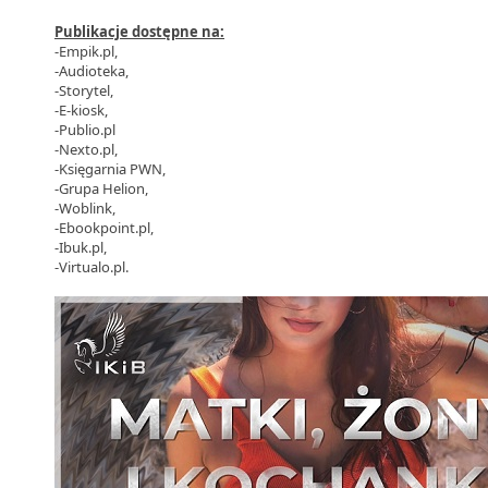
Publikacje dostępne na:
-Empik.pl,
-Audioteka,
-Storytel,
-E-kiosk,
-Publio.pl
-Nexto.pl,
-Księgarnia PWN,
-Grupa Helion,
-Woblink,
-Ebookpoint.pl,
-Ibuk.pl,
-Virtualo.pl.