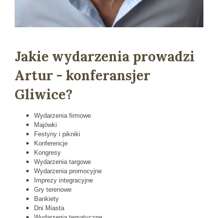
Jakie wydarzenia prowadzi
Artur - konferansjer
Gliwice?
Wydarzenia firmowe
Majówki
Festyny i pikniki
Konferencje
Kongresy
Wydarzenia targowe
Wydarzenia promocyjne
Imprezy integracyjne
Gry terenowe
Bankiety
Dni Miasta
Wydarzenia tematyczne